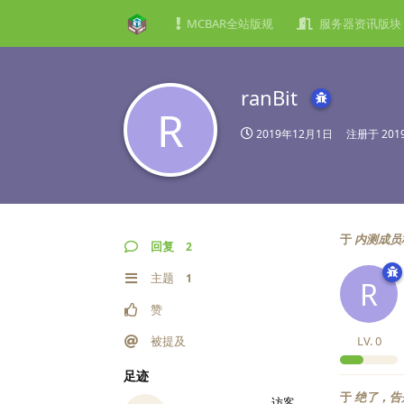
MCBAR全站版规
服务器资讯版块
ranBit
R
2019年12月1日
注册于
20
于
内测成员
回复
2
主题
1
R
赞
被提及
LV.
0
足迹
于
绝了，告
访客