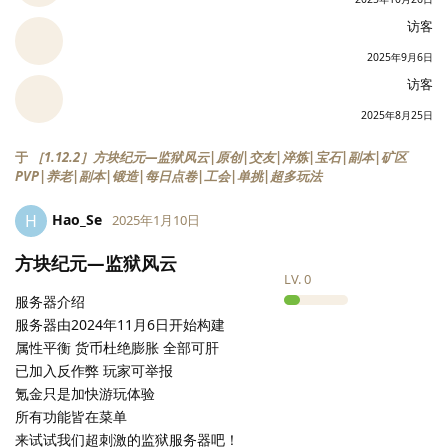
访客
2025年9月6日
访客
2025年8月25日
于
［1.12.2］方块纪元—监狱风云|原创|交友|淬炼|宝石|副本|矿区
PVP|养老|副本|锻造|每日点卷|工会|单挑|超多玩法
Hao_Se
H
2025年1月10日
方块纪元—监狱风云
LV.
0
服务器介绍
服务器由2024年11月6日开始构建
属性平衡 货币杜绝膨胀 全部可肝
已加入反作弊 玩家可举报
氪金只是加快游玩体验
所有功能皆在菜单
来试试我们超刺激的监狱服务器吧！