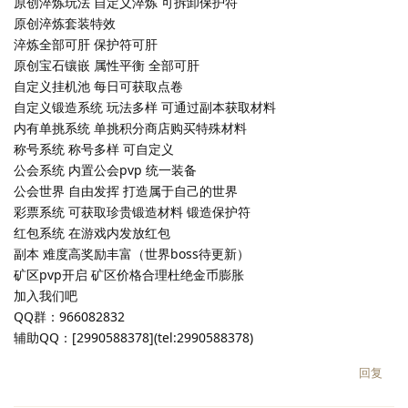
原创淬炼玩法 自定义淬炼 可拆卸保护符
原创淬炼套装特效
淬炼全部可肝 保护符可肝
原创宝石镶嵌 属性平衡 全部可肝
自定义挂机池 每日可获取点卷
自定义锻造系统 玩法多样 可通过副本获取材料
内有单挑系统 单挑积分商店购买特殊材料
称号系统 称号多样 可自定义
公会系统 内置公会pvp 统一装备
公会世界 自由发挥 打造属于自己的世界
彩票系统 可获取珍贵锻造材料 锻造保护符
红包系统 在游戏内发放红包
副本 难度高奖励丰富（世界boss待更新）
矿区pvp开启 矿区价格合理杜绝金币膨胀
加入我们吧
QQ群：966082832
辅助QQ：[2990588378](tel:2990588378)
回复