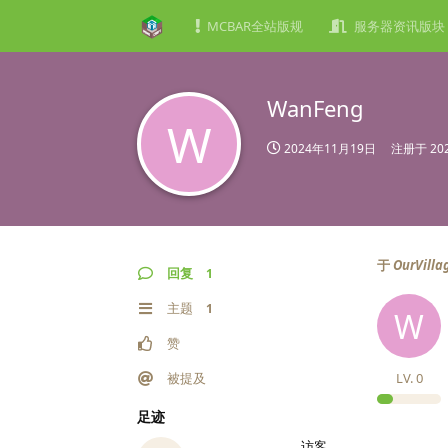
MCBAR全站版规
服务器资讯版块
WanFeng
W
2024年11月19日
注册于
20
于
OurVi
回复
1
主题
1
W
赞
被提及
LV.
0
足迹
访客