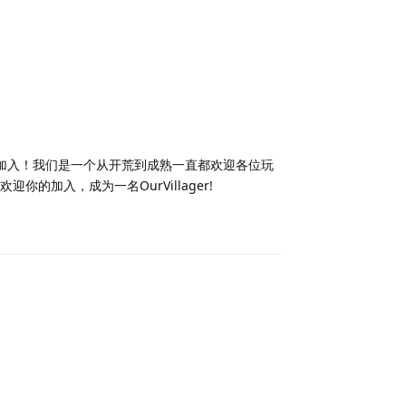
都欢迎你加入！我们是一个从开荒到成熟一直都欢迎各位玩
加入，成为一名OurVillager!
回复