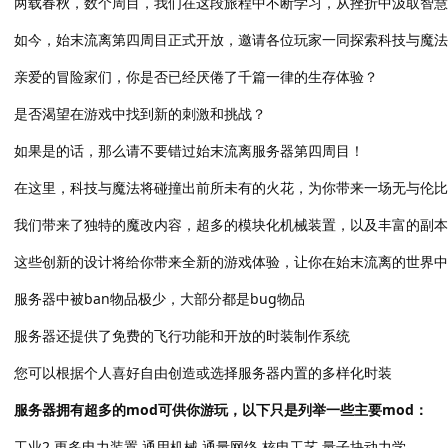
两载春秋，数个周目，我们在这段旅程中不断学习，从挫折中汲取智慧
如今，始末流离第四周目正式开放，邀请各位玩家一同探索科技与魔法
亲爱的冒险家们，你是否已经厌倦了千篇一律的生存体验？
是否渴望在游戏中找到新的刺激和挑战？
如果是的话，那么请不要错过始末流离服务器第四周目！
在这里，科技与魔法将碰撞出前所未有的火花，为你带来一场无与伦比
我们带来了独特的魔改内容，超多的模块化机械装置，以及丰富的副本
这些创新的设计将给你带来全新的游戏体验，让你在始末流离的世界中
服务器中被ban物品极少，大部分都是bug物品
服务器还提供了免费的飞行功能和开放的时装制作系统
您可以根据个人喜好自由创造或选择服务器内置的多样化时装
服务器拥有超多的mod可供你游玩，以下只是列举一些主要mod：
工业2 更多电力装置 通用机械 通量网络 核电工艺 量子块动力学