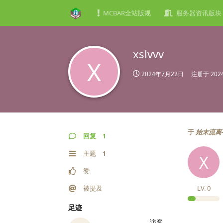
MCBAR全站版规
服务器资讯版块
xslvvv
X
2024年7月22日
注册于
20
于
始末流离-
回复
1
主题
1
X
赞
被提及
LV.
0
足迹
访客