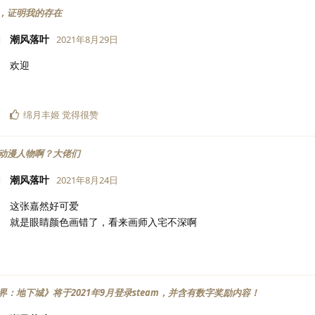
，证明我的存在
潮风落叶
2021年8月29日
欢迎
绵月丰姬
觉得很赞
动漫人物啊？大佬们
潮风落叶
2021年8月24日
这张嘉然好可爱
就是眼睛颜色画错了，看来画师入宅不深啊
界：地下城》将于2021年9月登录steam，并含有数字奖励内容！