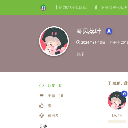
MCBAR全站版规
服务器资讯版块
潮风落叶
2024年3月13日
注册于
20
鸽子
于
嘉然，我
回复
81
主题
16
赞
被提及
LV.
14
足迹