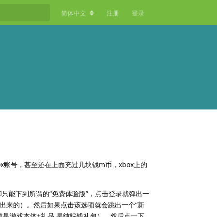
简体中文
注册
登录
box账号，甚至还在上面充过几块钱m币，xbox上的
，却只能下到所谓的“免费体验版”，点击登录就弹出一
出来的）。然后如果点击该选项就会跳出一个“新
道是游戏本体+礼品 是纯骗钱礼包），然后点一下