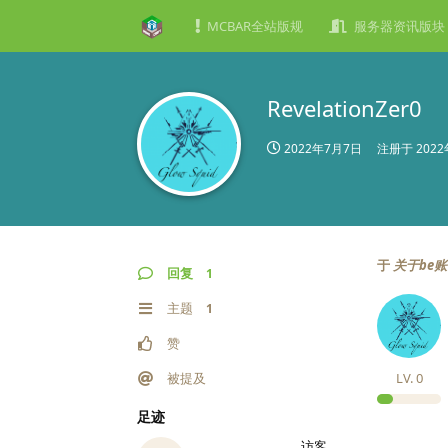
MCBAR全站版规
服务器资讯版块
RevelationZer0
2022年7月7日
注册于
202
于
关于be
回复
1
主题
1
赞
被提及
LV.
0
足迹
访客