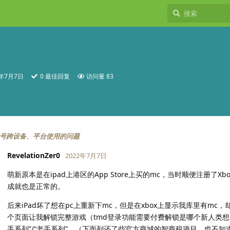
2年7月7日
0
最佳回复
访问量
83
账号跨设备、平台使用的问题
RevelationZer0
2022年7月7日
萌新原本是在ipad上港区的App Store上买的mc，当时顺便注册了X
成就也是正常的。
后来iPad坏了想在pc上重新下mc，但是在xbox上显示我库里有mc
个页面让我解锁完整游戏（tmd登录功能需要付费解锁是哪个新人类想
手系列”/“老手系列”，（下面列还了些官方商城的智商税项目，也不知