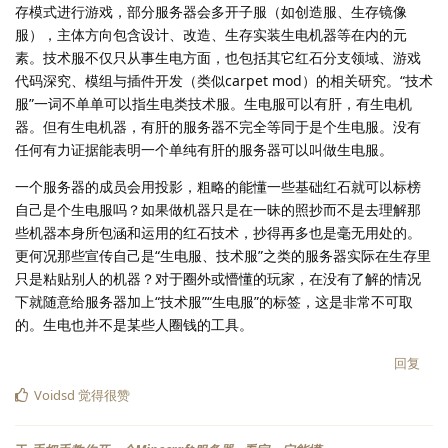
存模式进行游戏，部分服务器会多开子服（如创造服、生存镜像
服），主体方向包含设计、改造、生存实装生电机器等在内的元
素。技术服不仅只从事生电方面，也包括其它红石分支领域、游戏
代码深究、模组与插件开发（类似carpet mod）的相关研究。“技术
服”一词不单单可以指生电类技术服。生电服可以有肝，有生电机
器。但有生电机器，有肝的服务器不完全等同于是个生电服。没有
任何有力证据能表明一个单纯有肝的服务器可以叫做生电服。
一个服务器的成员会用投影，粗略的能懂一些基础红石就可以标榜
自己是个生电服吗？如果做机器只是在一昧的照抄而不是去理解那
些机器本身所包涵和运用的红石技术，抄得再多也是毫无用处的。
更何况那些宣传自己是“生电服、技术服”之类的服务器实际在生存里
只是粘贴别人的机器？对于圈外或懵懂的玩家，在没有了解的情况
下就随意给服务器加上“技术服”“生电服”的标签，这是非常不可取
的。生电也并不是某些人圈钱的工具。
回复
Voidsd
觉得很赞