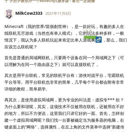
于
手把手教你开一个Minecraft服务器 - 看完一定能懂
MilkCow2333
2021年11月6日
Minecraft（我的世界/當個創世神），是一款好玩，有趣的多人在
LV.
5
线联机无尽游戏（当然也有单人模式），它的玩法多种多样，一般
情况下，我认为多人联机玩起来肯定比单人游戏爽
，那么，我们
应该怎么联机呢？
首先是普通的局域网联机，只要两个设备在同一个局域网之下（可
以理解为在同一个路由器之下）就可以直接联机了 。
其次是用平台联机，常见的联机平台有：游侠对战平台，宅霸联机
平台等等。用平台联机也非常的简单，几乎每个平台都会附有非常
详细的教程，简单易学。
再其次，是使用虚拟局域网，更为专业的叫法是：虚拟专*** 欸？
为什么要和谐呢，其实，这项技术不仅被用在联机，还被用在不好
的地方，所以不方便说，这里我们只讲它好的一面。首先，怎样创
建一个虚拟局域网呢？我们找一台要被确定当为服务器的电脑，右
键桌面上的“网络”，选择属性，在左上角的文件菜单中选择“新建传