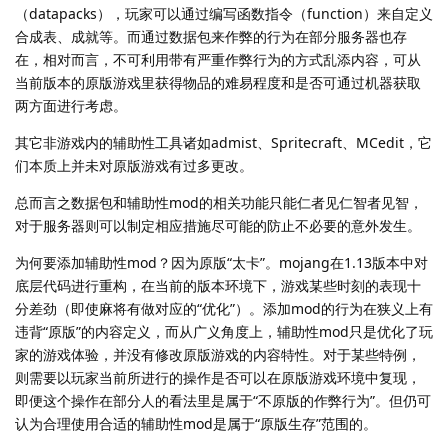
（datapacks），玩家可以通过编写函数指令（function）来自定义
合成表、成就等。而通过数据包来作弊的行为在部分服务器也存
在，相对而言，不可利用带有严重作弊行为的方式乱添内容，可从
当前版本的原版游戏里获得物品的难易程度和是否可通过机器获取
两方面进行考虑。
其它非游戏内的辅助性工具诸如admist、Spritecraft、MCedit，它
们本质上并未对原版游戏有过多更改。
总而言之数据包和辅助性mod的相关功能只能仁者见仁智者见智，
对于服务器则可以制定相应措施尽可能的防止不必要的意外发生。
为何要添加辅助性mod？因为原版“太卡”。mojang在1.13版本中对
底层代码进行重构，在当前的版本环境下，游戏某些时刻的表现十
分差劲（即使麻将有做对应的“优化”）。添加mod的行为在狭义上有
违背“原版”的内容定义，而从广义角度上，辅助性mod只是优化了玩
家的游戏体验，并没有修改原版游戏的内容特性。对于某些特例，
则需要以玩家当前所进行的操作是否可以在原版游戏环境中复现，
即便这个操作在部分人的看法里是属于“不原版的作弊行为”。但仍可
认为合理使用合适的辅助性mod是属于“原版生存”范围的。