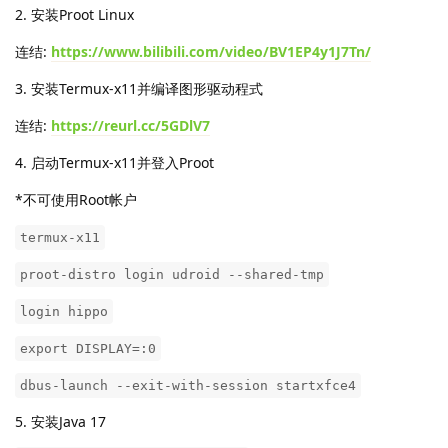
2. 安装Proot Linux
连结:
https://www.bilibili.com/video/BV1EP4y1J7Tn/
3. 安装Termux-x11并编译图形驱动程式
连结:
https://reurl.cc/5GDlV7
4. 启动Termux-x11并登入Proot
*不可使用Root帐户
termux-x11
proot-distro login udroid --shared-tmp
login hippo
export DISPLAY=:0
dbus-launch --exit-with-session startxfce4
5. 安装Java 17