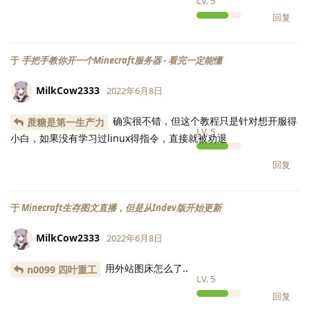
LV.
5
回复
于
手把手教你开一个Minecraft服务器 - 看完一定能懂
MilkCow2333
2022年6月8日
确实很不错，但这个教程只是针对想开服得
蔗糖是第一生产力
LV.
5
小白，如果没有学习过linux得指令，直接就被劝退
回复
于
Minecraft生存图文直播，但是从Indev版开始更新
MilkCow2333
2022年6月8日
用外站图床怎么了..
n0099 四叶重工
LV.
5
回复