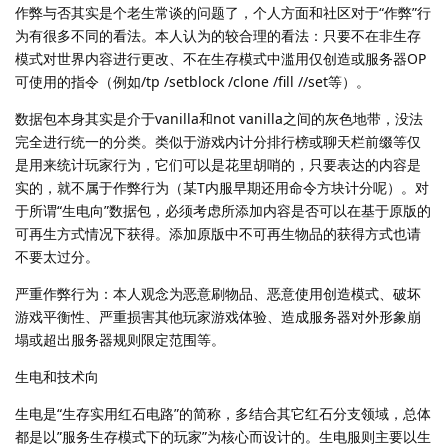
作弊与否其实是个老生常谈的问题了，个人方面和社区对于“作弊”行
为有很多不同的看法。本人认为的较合理的看法：只要不在非生存
模式对世界内容进行更改、不在生存模式中滥用仅创造或服务器OP
可使用的指令（例如/tp /setblock /clone /fill //set等）。
数据包本身其实是介于vanilla和not vanilla之间的灰色地带，没法
完全进行统一的分类。类似于游戏内计分排行榜或聊天栏前缀等仅
是用来统计玩家行为，它们可以是花里胡哨的，只要表达的内容是
实的，就不属于作弊行为（某T内服早期还用命令方块计分呢）。对
于所谓“生电向”数据包，必须考虑所添加内容是否可以在基于原版的
可再生方式情况下获得。添加原版中不可再生物品的获得方式也请
不要太过分。
严重作弊行为：本人观念为恶意刷物品、恶意使用创造模式、破坏
游戏平衡性、严重损害其他玩家游戏体验、造成服务器对外形象崩
塌或超出服务器规则限定范围等。
生电和技术向
生电是“生存实用红石电路”的简称，多结合其它红石分支领域，总体
都是以”服务生存模式下的玩家”为核心而设计的。生电服则主要以生