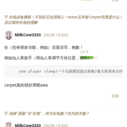
于
生电必备模组！不玩红石也用得上！masa五件套 Carpet究竟是什么 |
后记我对生电的理解
MilkCow2333
2022年1月30日
在（也有很多功能，例如）后面没写，抱歉！
LV.
5
例如仙人掌扳手（用仙人掌调节方块位置，朝向）
     one player sleep(一个玩家睡觉跳过夜晚)被大家用来当作
carpet真的很好用呢awa
回复
于
浅谈“原版”与“生电”，何为生电服？何为技术服？
MilkCow2333
2022年1月28日