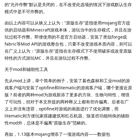
的“允许作弊”默认是关闭的，在不改变此选项的情况下游戏默认生存
模式中是不可作弊的。
由以上内容可以从狭义上认为：“原版生存”是指使用mojang官方提
供的启动器和Minecraft游戏本体，游玩当中的生存模式，并且在游
玩过程不作弊。即便使用的不是官方启动器，安装了类似forge或
fabric等Mod API的游戏整合包，只要不改变游戏本质内容，则可以
在广义上认为：“原版生存”是指在生存模式下不使用破坏或改变原版
特性的方式游玩MC，并且在游玩过程不作弊。
关于mod和辅助性工具
先从mod上讲，举个简单的例子，安装了暮色森林和工业mod的游
戏客户端与安装了optifine和litematic的游戏客户端，哪个更接近原
版？前者的两种mod为游戏新添了更多的方块、生物与特性，增强
了可玩性，但对于本文所提的两种释义上都有些许偏离。后者在广
义上并没有违背，optifine对游戏的画面进行了优化调整，而
litematic则方便玩家搭建建筑和红石机器。除某些功能特殊的辅助
性mod外，总体是不偏离“原版生存”范畴的。
再如，1.13版本mojang增添了一项游戏内容——数据包