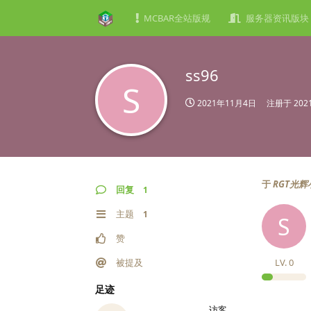
MCBAR全站版规
服务器资讯版块
ss96
S
2021年11月4日
注册于
20
于
RGT光
回复
1
主题
1
S
赞
被提及
LV.
0
足迹
访客