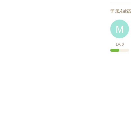
于
无人生还
M
LV.
0