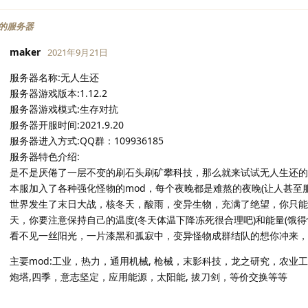
的服务器
maker
2021年9月21日
服务器名称:无人生还
服务器游戏版本:1.12.2
服务器游戏模式:生存对抗
服务器开服时间:2021.9.20
服务器进入方式:QQ群：109936185
服务器特色介绍:
是不是厌倦了一层不变的刷石头刷矿攀科技，那么就来试试无人生还的服
本服加入了各种强化怪物的mod，每个夜晚都是难熬的夜晚(让人甚至
世界发生了末日大战，核冬天，酸雨，变异生物，充满了绝望，你只能独
天，你要注意保持自己的温度(冬天体温下降冻死很合理吧)和能量(饿得
看不见一丝阳光，一片漆黑和孤寂中，变异怪物成群结队的想你冲来，
主要mod:工业，热力，通用机械, 枪械，末影科技，龙之研究，农业
炮塔,四季，意志坚定，应用能源，太阳能, 拔刀剑，等价交换等等