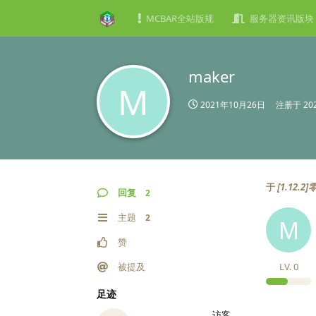
MCBAR全站版规
服务器资讯版块
maker
M
2021年10月26日
注册于
20
于
[1.12
回复
2
主题
2
M
赞
被提及
LV.
0
足迹
访客