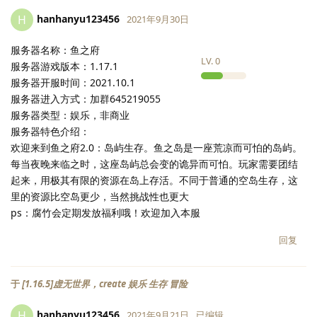
hanhanyu123456
H
2021年9月30日
服务器名称：鱼之府
LV.
0
服务器游戏版本：1.17.1
服务器开服时间：2021.10.1
服务器进入方式：加群645219055
服务器类型：娱乐，非商业
服务器特色介绍：
欢迎来到鱼之府2.0：岛屿生存。鱼之岛是一座荒凉而可怕的岛屿。
每当夜晚来临之时，这座岛屿总会变的诡异而可怕。玩家需要团结
起来，用极其有限的资源在岛上存活。不同于普通的空岛生存，这
里的资源比空岛更少，当然挑战性也更大
ps：腐竹会定期发放福利哦！欢迎加入本服
回复
于
[1.16.5]虚无世界，create 娱乐 生存 冒险
hanhanyu123456
H
2021年9月21日
已编辑