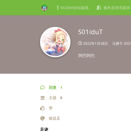
MCBAR全站版规
服务器资讯版块
S01iduT
2022年1月28日
注册于
20
阿巴阿巴
回复
1
主题
0
赞
被提及
足迹