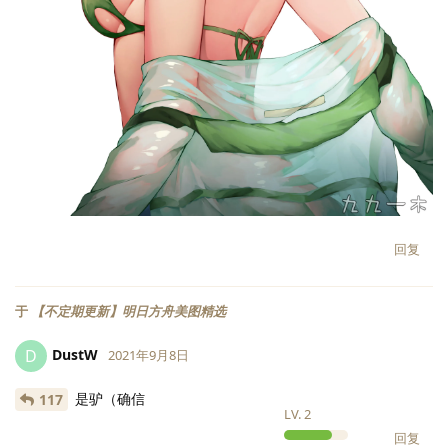
回复
于
【不定期更新】明日方舟美图精选
DustW
D
2021年9月8日
是驴（确信
117
LV.
2
回复