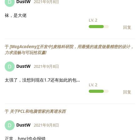
DustW
D
2021年9月8日
袜，是大佬
LV.
2
回复
于
[MagAcademy][开发中]麦格科研院，用最慢的速度做最精密的设计，
力求流畅与可玩性双赢!
DustW
D
2021年9月8日
太强了，没想到现在1.7还有如此的包…
LV.
2
回复
于
关于PCL和电脑管家的离谱东西
DustW
D
2021年9月8日
正常，hmcl也会报错