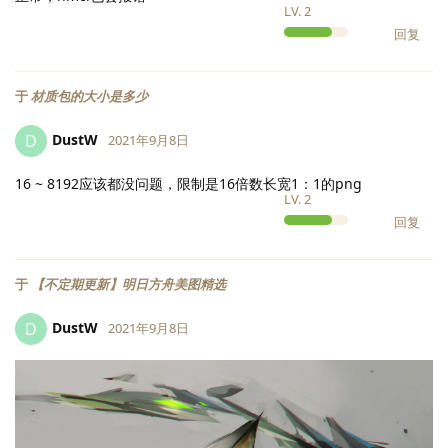
LV.
2
回复
于
材质包的大小是多少
DustW
D
2021年9月8日
16 ~ 8192应该都没问题，限制是16倍数长宽1：1的png
LV.
2
回复
于
【不定期更新】明日方舟美图精选
DustW
D
2021年9月8日
LV.
2