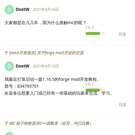
DustW
D
2021年9月16日
大家都是在几几年，因为什么接触mc的呢？
LV.
2
回复
于
[mod开发相关] 关于forge mod开发的交流
DustW
D
2021年9月10日
我最近打算启动一篇1.16.5的forge mod开发教程。
LV.
2
群号：834793791
欢迎各位想要入门或已经有一些基础的玩家来交流、学习。
回复
于
MC 粒子特效音乐C++函数库（自写，均已注释）