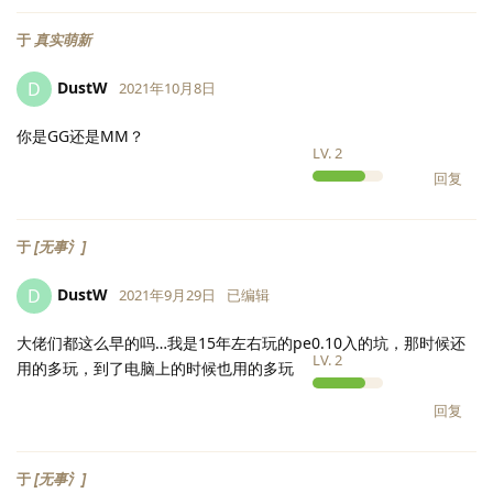
于
真实萌新
DustW
D
2021年10月8日
你是GG还是MM？
LV.
2
回复
于
[无事氵]
DustW
D
2021年9月29日
已编辑
大佬们都这么早的吗…我是15年左右玩的pe0.10入的坑，那时候还
LV.
2
用的多玩，到了电脑上的时候也用的多玩
回复
于
[无事氵]