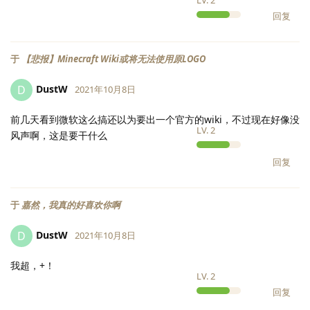
LV.
2
回复
于
【悲报】Minecraft Wiki或将无法使用原LOGO
DustW
D
2021年10月8日
前几天看到微软这么搞还以为要出一个官方的wiki，不过现在好像没
LV.
2
风声啊，这是要干什么
回复
于
嘉然，我真的好喜欢你啊
DustW
D
2021年10月8日
我超，+！
LV.
2
回复