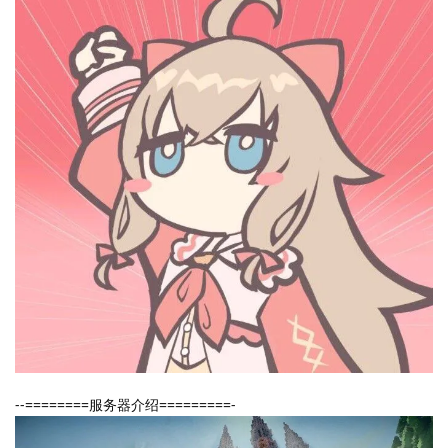
--========服务器介绍=========-