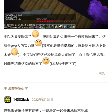
刚以为又要陨落了
，没想到靠近边缘来一个自救救回来了。这
就是pvp人的实力嘛
(其实他走搭也挺稳的，就是这次网络不是
太好
)。不过我们在这已经轮流寄太多回了，而且啥也没见着。
只能先结束这次的探索了
(贴纸顺便也下了)
回复
于
深夜快照生存
14382bsb
2022年8月31日
但贴纸好像还没有鞘翅，于是决定一起去末地探末地城