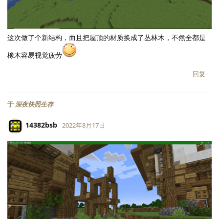
这次做了个新结构，而且把屋顶的材质换成了丛林木，不然全都是
橡木容易视觉疲劳
回复
于
深夜快照生存
14382bsb
2022年8月17日
LV.
118