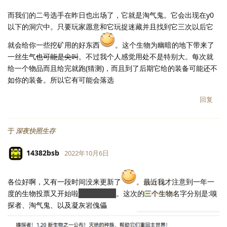
而我们的二号选手在昨日也出场了，它就是淘气鬼。它会出现在y0
以下的洞穴中。只要玩家愿意和它玩捉迷藏并且找到它三次以后它
就会给你一些挖矿用的好东西
。这个生物为幽暗的地下带来了
一丝生气
也可能是尖叫
。不过我个人感觉用处不是特别大。每次就
给一个物品而且给完就跑(猜测)，而且到了后期它给的装备可能还不
如你的装备。所以它有可能会落选
回复
于
深夜快照生存
14382bsb
2022年10月6日
各位好啊，又有一段时间没来更新了
。最近我才注意到一年一
LV.
118
度的生物投票又开始啦
选美大赛(误
。这次的三个生物名字分别是:嗅
探者、淘气鬼、以及凝灰岩傀儡