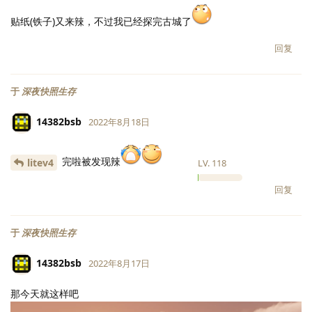
贴纸(铁子)又来辣，不过我已经探完古城了
回复
于
深夜快照生存
14382bsb
2022年8月18日
完啦被发现辣
litev4
LV.
118
回复
于
深夜快照生存
14382bsb
2022年8月17日
那今天就这样吧
LV.
118