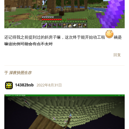
还记得我之前提到过的斜房子嘛，这次终于能开始动工啦
就是
嘛这比例可能会有点不太对
回复
于
深夜快照生存
14382bsb
2022年8月31日
LV.
118