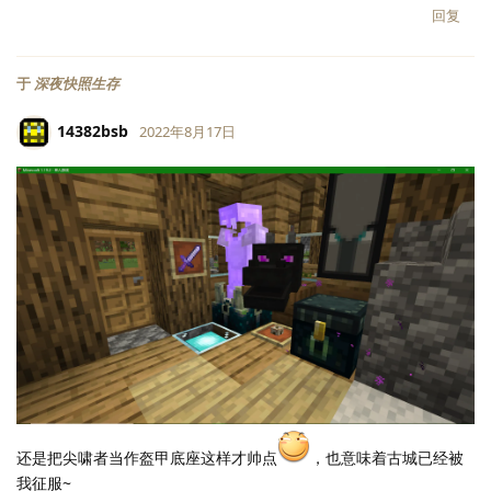
回复
于
深夜快照生存
14382bsb
2022年8月17日
LV.
118
还是把尖啸者当作盔甲底座这样才帅点
，也意味着古城已经被
我征服~