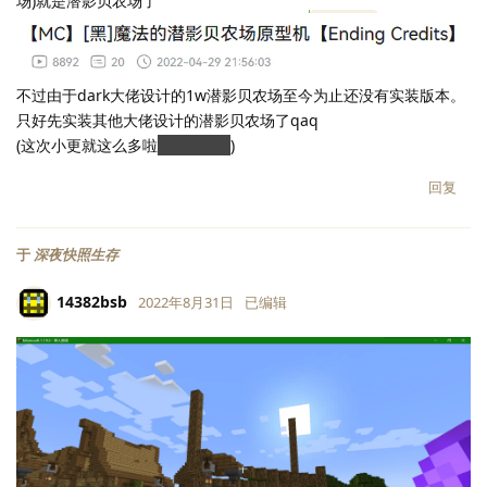
场)就是潜影贝农场了
不过由于dark大佬设计的1w潜影贝农场至今为止还没有实装版本。
只好先实装其他大佬设计的潜影贝农场了qaq
(这次小更就这么多啦
lz纯纯氵怪
)
回复
于
深夜快照生存
14382bsb
2022年8月31日
已编辑
LV.
118