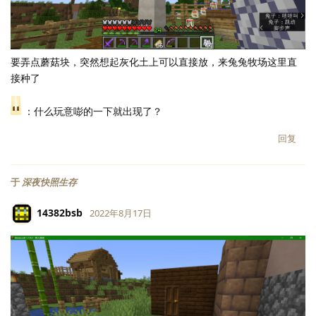
要弄点蘑菇块，突然想起灰化土上可以直接放，来兔兔牧场这里直
接种了
：什么玩意嘭的一下就出现了？
回复
于
深夜快照生存
14382bsb
2022年8月17日
LV.
118