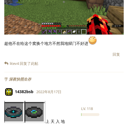
趁他不在给这个窝换个地方不然我地狱门不好进
回复
litev4
回复了此帖
于
深夜快照生存
14382bsb
2022年8月17日
LV.
118
上 天 入 地