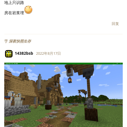
地上只识路
房在岩浆埋
回复
于
深夜快照生存
14382bsb
2022年8月17日
LV.
118