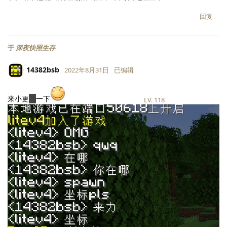
回复
于
深夜快照生存
14382bsb
2022年8月31日
已编辑
来小更
氵
一下
LV.
118