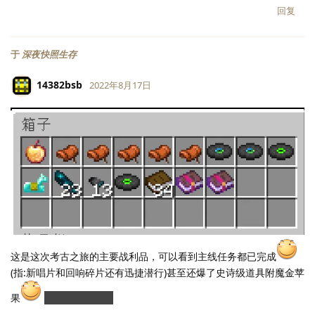
回复
于
深夜快照生存
14382bsb
2022年8月17日
LV.
118
这是这次考古之旅的主要战利品，可以看到主线任务都已完成
(指:新唱片和回响碎片还有迅捷潜行)甚至还爆了史诗级道具附魔金苹
果
掉率真的很高啊