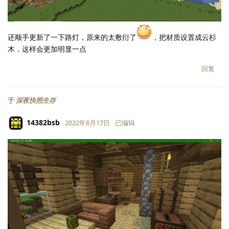
还顺手更新了一下路灯，原来的太敷衍了
，把材质设置成云杉
木，这样会更加明显一点
回复
于
深夜快照生存
14382bsb
2022年8月17日
已编辑
LV.
118