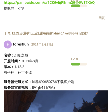
LV.
0
https://pan.baidu.com/s/1CK6vlijPEnm26-iHW87XbQ
提取码：xif8
回复
于
[1.12.2|开荒中|工业|通用机械|Age of weapons|维克]
forestlun
F
2021年8月21日
名称：
幻影之城
LV.
0
开服时间：
2021年8月
版本：
1.12.2
有坐标，死亡不掉
服务器进服方式：
加群690650736下载客户端
服务器宣传视频：
BV1jh411i7Mz