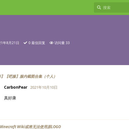
21年8月21日
0
最佳回复
访问量
33
影】【吧服】服内截图合集（个人）
CarbonPear
2021年10月10日
真好康
inecraft Wiki或将无法使用原LOGO