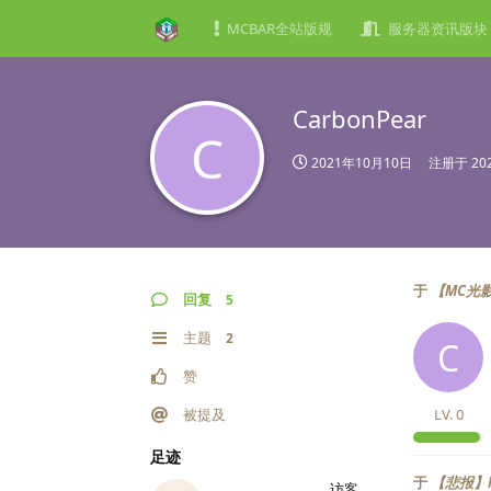
MCBAR全站版规
服务器资讯版块
CarbonPear
C
2021年10月10日
注册于
20
于
【MC光
回复
5
主题
2
C
赞
被提及
LV.
0
足迹
于
【悲报】M
访客