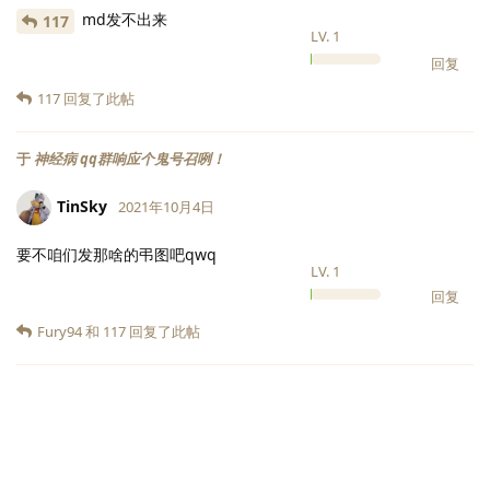
md发不出来
117
LV.
1
回复
117
回复了此帖
于
神经病 qq群响应个鬼号召咧！
TinSky
2021年10月4日
要不咱们发那啥的弔图吧qwq
LV.
1
回复
Fury94
和
117
回复了此帖