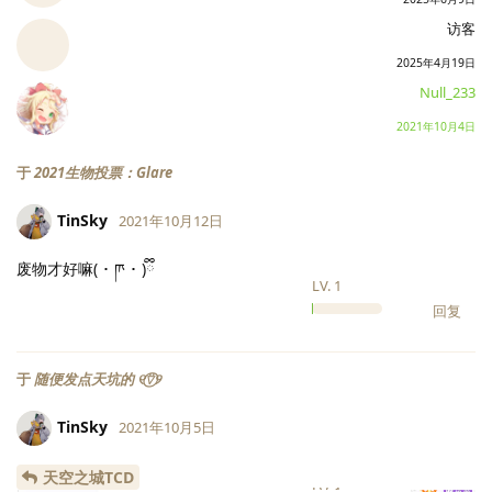
访客
2025年4月19日
Null_233
2021年10月4日
于
2021生物投票：Glare
TinSky
2021年10月12日
废物才好嘛( ･ ‪ཫ ･ )ྀི
LV.
1
回复
于
随便发点天坑的 ୧⍢⃝୨
TinSky
2021年10月5日
天空之城TCD