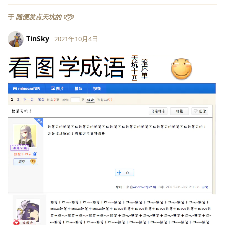
于
随便发点天坑的 ୧⍢⃝୨
TinSky
2021年10月4日
LV.
1