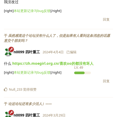
我没改过
[right]
本站更新记录与bug反馈
[/right]
回复
于
虽然感觉这个论坛没有什么人了，但是如果有人看到这条消息的话愿
意交个朋友吗？
n0099 四叶重工
2024年4月4日
已编辑
什么
https://zh.moegirl.org.cn/喜欢oo的都没有坏人
LV.
49
[right]
本站更新记录与bug反馈
[/right]
回复
Null_233
觉得很赞
于
论这论坛还有多少活人）——
n0099 四叶重工
2024年3月29日