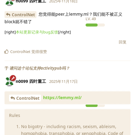
n0099 四叶重工
2025年11月18日
您觉得能peer上lemmy.ml？我们能不被正义
ControlNet
LV.
49
block就不错了
[right]
本站更新记录与bug反馈
[/right]
回复
ControlNet
觉得很赞
于
请问这个论坛支持activitypub吗？
n0099 四叶重工
2025年11月17日
https://lemmy.ml/
ControlNet
LV.
49
Rules
No bigotry - including racism, sexism, ableism,
homophobia, transphobia, or xenophobia. Code of