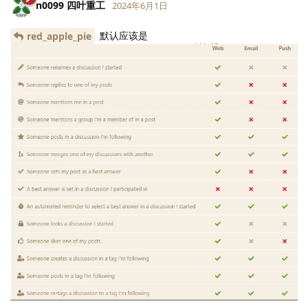
n0099 四叶重工
2024年6月1日
默认应该是
red_apple_pie
LV.
49