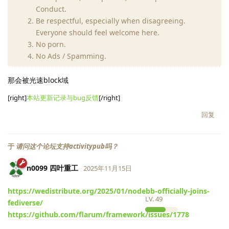
Conduct.
Be respectful, especially when disagreeing.
Everyone should feel welcome here.
No porn.
No Ads / Spamming.
那会被光速block域
[right]
本站更新记录与bug反馈
[/right]
回复
于
请问这个论坛支持activitypub吗？
n0099 四叶重工
2025年11月15日
https://wedistribute.org/2025/01/nodebb-officially-joins-
LV.
49
fediverse/
https://github.com/flarum/framework/issues/1778