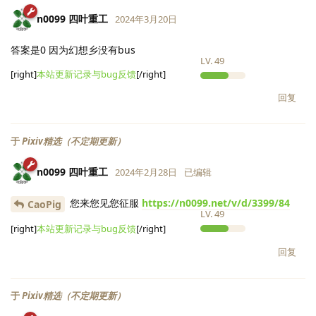
n0099 四叶重工
2024年3月20日
答案是0 因为幻想乡没有bus
LV.
49
[right]
本站更新记录与bug反馈
[/right]
回复
于
Pixiv精选（不定期更新）
n0099 四叶重工
2024年2月28日
已编辑
您来您见您征服
https://n0099.net/v/d/3399/84
CaoPig
LV.
49
[right]
本站更新记录与bug反馈
[/right]
回复
于
Pixiv精选（不定期更新）