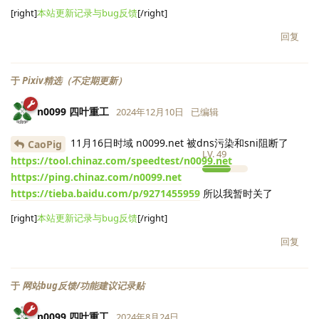
[right]
本站更新记录与bug反馈
[/right]
回复
于
Pixiv精选（不定期更新）
n0099 四叶重工
2024年12月10日
已编辑
11月16日时域 n0099.net 被dns污染和sni阻断了
CaoPig
LV.
49
https://tool.chinaz.com/speedtest/n0099.net
https://ping.chinaz.com/n0099.net
https://tieba.baidu.com/p/9271455959
所以我暂时关了
[right]
本站更新记录与bug反馈
[/right]
回复
于
网站bug反馈/功能建议记录贴
n0099 四叶重工
2024年8月24日