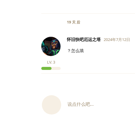
19 天
后
怀旧快吧厄运之塔
2024年7月12日
？怎么填
LV.
3
说点什么吧...