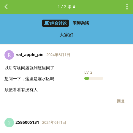
1
/
2
条
综合讨论
闲聊杂谈
大家好
red_apple_pie
R
2024年6月1日
以后有啥问题就到这里问了
LV.
2
想问一下，这里是灌水区吗
顺便看看有没有人
回复
2586005131
2
2024年6月1日