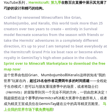
YouTube系列，
Hermitcraft: 第九季
在数百次直播中展示其充满了
巧妙的设计和精巧的结构。
Crafted by renowned Minecrafters like Grian,
MumboJumbo, and Keralis, this world took more than 25
creators over two years to create – entirely in Survival
mode! Recreate scenarios from the season with friends or
take the Hermits’ adventures in a completely different
direction, it’s up to you! I am tempted to beat everybody at
the Hermitcraft Grand Prix ice boat race or become elven
royalty in GeminiTay’s high-elven palace in the clouds.
Sprint over to Minecraft Marketplace to download the free
map now
!
这个世界由包括Grian、MumboJumbo和Keralis这样的知名“我的
世界”玩家在内，
超过25名创作者花费两年多的时间搭建
——全程处
于生存模式！您可以与朋友重现赛季中的场景，或者将隐士们
（Hermits）的冒险带到另一个完全不同的方向，一切由您来决定！
我超级想在这个赛季的Hermitcraft冰船大奖赛中击败所有人，或者
成为精灵王室成员住在GeminiTay建在云中的高等精灵宫殿里。
马
上去我的世界市场下载免费地图
!