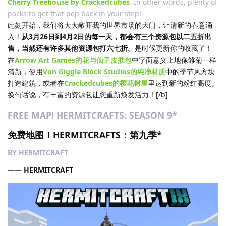
Cherry Treehouse by Crackedcubes
. In other words, plenty of
packs to get that pep back in your step!
此刻开始，我们将大大敞开我的世界市场的大门，让清新的春意涌
入！
从3月26日到4月2日的每一天，都会有三个资源包以二五折出
售，当然还有许多其他资源包打六七折。
是时候更新你的收藏了！
在
Arrow Art Games的花与仙子皮肤包
中字面意义上地像雏菊一样
清新，使用
Von Giggle Block Studios的纯净材质
中的季节风方块
打造建筑，或者在
Crackedcubes的樱花树屋
里达到新的粉红高度。
换句话说，有丰富的资源包让您重新焕发活力！[/b]
FREE MAP! HERMITCRAFTS: SEASON 9*
免费地图！HERMITCRAFTS：第九季*
BY HERMITCRAFT
—— HERMITCRAFT