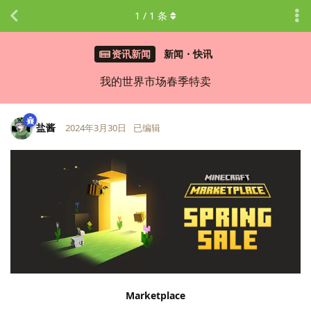
1
/
1
条
资讯新闻
新闻・快讯
我的世界市场春季特卖
盐酱
2024年3月30日
已编辑
LV.
17
Marketplace