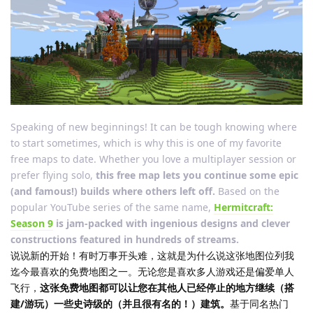
Speaking of new beginnings! It can be tough knowing where
to start sometimes, which is why this is one of my favorite
free maps to date. Whether you love a multiplayer session or
prefer flying solo,
this free map lets you continue some epic
(and famous!) builds where others left off.
Based on the
popular YouTube series of the same name,
Hermitcraft:
Season 9
is jam-packed with ingenious designs and clever
constructions featured in hundreds of streams.
说说新的开始！有时万事开头难，这就是为什么说这张地图位列我
迄今最喜欢的免费地图之一。无论您是喜欢多人游戏还是偏爱单人
飞行，
这张免费地图都可以让您在其他人已经停止的地方继续（搭
建/游玩）一些史诗级的（并且很有名的！）建筑。
基于同名热门