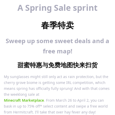
A Spring Sale sprint
春季特卖
Sweep up some sweet deals and a
free map!
甜蜜特惠与免费地图快来扫货
My sunglasses might still only act as rain protection, but the
cherry grove biome is getting some IRL competition, which
means spring has officially fully sprung! And with that comes
the weeklong sale at
Minecraft Marketplace
. From March 26 to April 2, you can
bask in up to 75% off* select content and swipe a free world
from Hermitcraft. I’ll take that over hay fever any day!