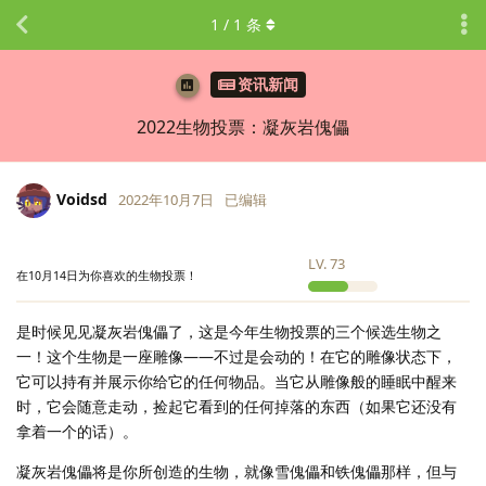
1
/
1
条
资讯新闻
2022生物投票：凝灰岩傀儡
Voidsd
2022年10月7日
已编辑
LV.
73
在10月14日为你喜欢的生物投票！
是时候见见凝灰岩傀儡了，这是今年生物投票的三个候选生物之
一！这个生物是一座雕像——不过是会动的！在它的雕像状态下，
它可以持有并展示你给它的任何物品。当它从雕像般的睡眠中醒来
时，它会随意走动，捡起它看到的任何掉落的东西（如果它还没有
拿着一个的话）。
凝灰岩傀儡将是你所创造的生物，就像雪傀儡和铁傀儡那样，但与