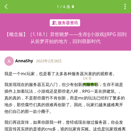
1
/
4
条
服务器资讯
【概念服】［1.18.1］异世晓梦——生存‖小游戏‖RPG 回到
从前梦开始的地方，回到萌新时代
AnnaShy
A
2022年2月26日
我是一个mc玩家，也是看了太多各种服务器兴衰的的观察者。
LV.
0
我发现现在的服务器五花八门，但少有创新的服务器，生存不就是
插件上加着玩法，小游戏还是那些老八样，RPG一直在拼建筑。。
真的真的，不是那些腐竹不肯创新，而是mc的玩法已经到了繁多的
地步，那些腐竹们真的很难再创新了。因此，玩家们越来越难离开
他们自己的那一款小圈子。
我们再说宣传，如果你跟我一样，曾经或现在做过服务器，你会发
现宣传其实拼的是谁的cny多，谁的玩家肯买账。这也是玩家很难离