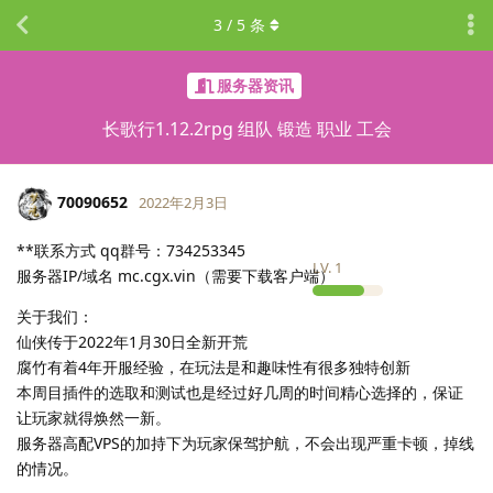
3
/
5
条
服务器资讯
长歌行1.12.2rpg 组队 锻造 职业 工会
70090652
2022年2月3日
**联系方式 qq群号：734253345
LV.
1
服务器IP/域名 mc.cgx.vin（需要下载客户端）
关于我们：
仙侠传于2022年1月30日全新开荒
腐竹有着4年开服经验，在玩法是和趣味性有很多独特创新
本周目插件的选取和测试也是经过好几周的时间精心选择的，保证
让玩家就得焕然一新。
服务器高配VPS的加持下为玩家保驾护航，不会出现严重卡顿，掉线
的情况。