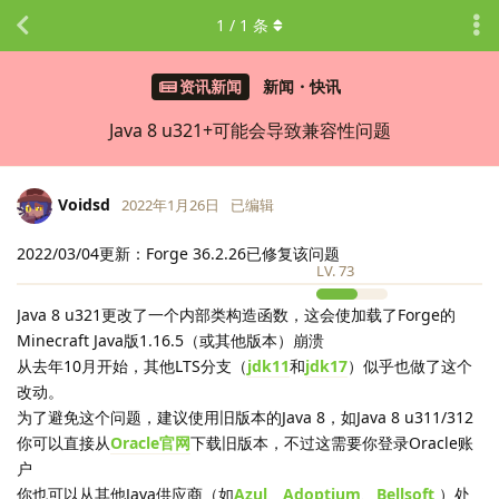
1
/
1
条
资讯新闻
新闻・快讯
Java 8 u321+可能会导致兼容性问题
Voidsd
2022年1月26日
已编辑
2022/03/04更新：Forge 36.2.26已修复该问题
LV.
73
Java 8 u321更改了一个内部类构造函数，这会使加载了Forge的
Minecraft Java版1.16.5（或其他版本）崩溃
从去年10月开始，其他LTS分支（
jdk11
和
jdk17
）似乎也做了这个
改动。
为了避免这个问题，建议使用旧版本的Java 8，如Java 8 u311/312
你可以直接从
Oracle官网
下载旧版本，不过这需要你登录Oracle账
户
你也可以从其他Java供应商（如
Azul
、
Adoptium
、
Bellsoft
）处