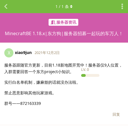
1
/
1
条
服务器资讯
MinecraftBE 1.18.x|东方狗|服务器招募一起玩的车万人！
xiao9jun
X
2021年12月2日
服务器跟随官方更新，目前1.18新地图开荒中！服务器仅9人位置，
LV.
0
入群需要回答一个东方project小知识。
实行白名单机制，嫌麻烦的话就没办法啦。
禁止恶意影响其他玩家游戏。
群号——872163339
回复