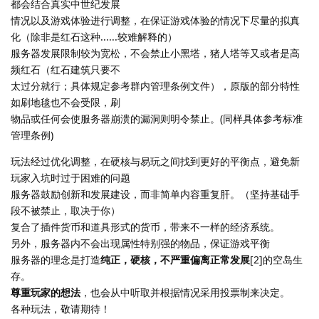
都会结合真实中世纪发展
情况以及游戏体验进行调整，在保证游戏体验的情况下尽量的拟真
化（除非是红石这种......较难解释的）
服务器发展限制较为宽松，不会禁止小黑塔，猪人塔等又或者是高
频红石（红石建筑只要不
太过分就行；具体规定参考群内管理条例文件），原版的部分特性
如刷地毯也不会受限，刷
物品或任何会使服务器崩溃的漏洞则明令禁止。(同样具体参考标准
管理条例)
玩法经过优化调整，在硬核与易玩之间找到更好的平衡点，避免新
玩家入坑时过于困难的问题
服务器鼓励创新和发展建设，而非简单内容重复肝。（坚持基础手
段不被禁止，取决于你）
复合了插件货币和道具形式的货币，带来不一样的经济系统。
另外，服务器内不会出现属性特别强的物品，保证游戏平衡
服务器的理念是打造
纯正，硬核，不严重偏离正常发展
[2]的空岛生
存。
尊重玩家的想法
，也会从中听取并根据情况采用投票制来决定。
各种玩法，敬请期待！