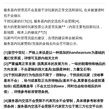
服务器内管理员不会直接干涉玩家的正常交流和游玩, 在未被邀请时
也不会做出
干扰玩家的行为[3], 服务器内的交流也不会受限[4]。
较大的更新须经玩家投票公决是否实施**（内容主要包括新玩法，
新地图，根本上的修改)**[5]
玩家均可向管理员提出建议，合理的建议将会被采纳;
服务器内玩家赞助/充值的金钱去向会尽可能公示。
[1]架空中世纪：严格上来说是以一种添加的handwavium为基础的
魔幻世界观，详情可见群内相关文件
[2]严重偏离正常发展: 脱离原本的发展方向，一味的朝着特殊物品的
方向发展；不合逻辑的强大道具(如陨星神剑，力量宝石等)
[3]干扰玩家的行为包括但不限于：强制tp，干扰挂机玩家（没啥事
基本不会），给与或拿取正当所得物品(基本不会,真要拿也会提前通
知你) 或恶搞整蛊等（不会太过分的awa，同时也会给你相应的补
偿），详情参考标准管理条例。
[4]服务器内交流不会受限不代表完全不会管制，具体请参考标准管
理条例；服务器内交流不会受限不代表官方位于第三方社交平台的