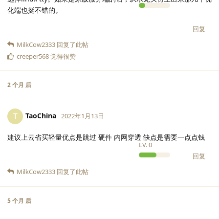
化端也挺不错的。
回复
MilkCow2333
回复了此帖
creeper568
觉得很赞
2 个月
后
TaoChina
T
2022年1月13日
建议上云省买轻量优点是跳过 硬件 内网穿透 缺点是需要一点点钱
LV.
0
回复
MilkCow2333
回复了此帖
5 个月
后