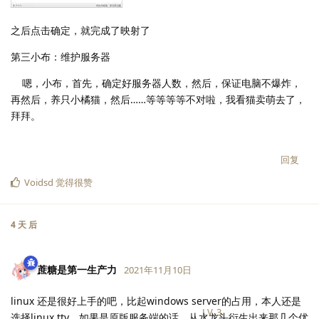
之后点击确定，就完成了映射了
第三小布：维护服务器
嗯，小布，首先，确定好服务器人数，然后，保证电脑不爆炸，
再然后，养只小橘猫，然后……等等等等不对啦，我看猫卖萌去了，
拜拜。
回复
Voidsd
觉得很赞
4 天
后
蔗糖是第一生产力
2021年11月10日
linux 还是很好上手的吧，比起windows server的占用，本人还是
LV.
3
选择linux tty。如果是原版服务端的话，从水龙头衍生出来那几个优