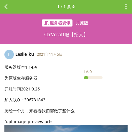
1
/
1
条
服务器资讯
原版
CtrVcraft服【招人】
Leslie_ku
L
2021年11月5日
服务器版本1.14.4
LV.
0
为原版生存服务器
开服时间2021.9.26
加入联Q：306731843
历经一个月，来看看我们都做了些什么
[upl-image-preview url=