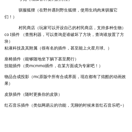
驯服狐狸（在野外遇到野生狐狸，使用生鸡肉来驯服它
们！）
村民商店（玩家可以开设自己的村民商店，支持多种生物）
co I插件 （查熊利器，可以查询是谁破坏了方块，查询谁放置了方
块）
粘液科技及其附属（很有名的插件，甚至能上火星月球。）
座椅插件（能够随地坐下躺下甚至爬行）
技能插件（类mcmmo插件，在某方面成为专家吧！）
物品合成投影（mc原版中所有合成界面，现在都有了炫酷的动画效
果）
皮肤插件（随时更换你的皮肤）
红石音乐插件（类似网易云的功能，无聊的时候来首红石音乐吧~）