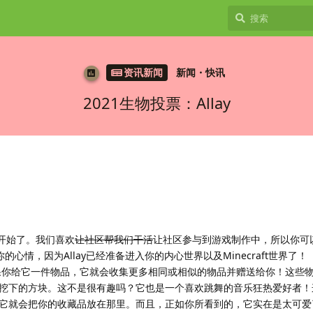
资讯新闻
新闻・快讯
2021生物投票：Allay
就要开始了。我们喜欢
让社区帮我们干活
让社区参与到游戏制作中，所以你可
你的心情，因为Allay已经准备进入你的内心世界以及Minecraft世界了！
。如果你给它一件物品，它就会收集更多相同或相似的物品并赠送给你！这些
挖下的方块。这不是很有趣吗？它也是一个喜欢跳舞的音乐狂热爱好者！
它就会把你的收藏品放在那里。而且，正如你所看到的，它实在是太可爱