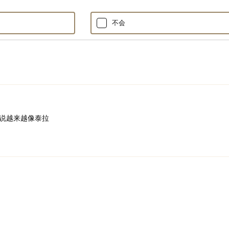
不会
说越来越像泰拉