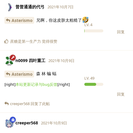
普普通通的代弓
2021年10月7日
兄啊，你这皮肤太粗糙了
Asterismo
LV.
4
回复
蔗糖是第一生产力
觉得很赞
n0099 四叶重工
2021年10月9日
森 林 蝙 蝠
Asterismo
LV.
49
[right]
本站更新记录与bug反馈
[/right]
回复
creeper568
回复了此帖
creeper568
2021年10月9日