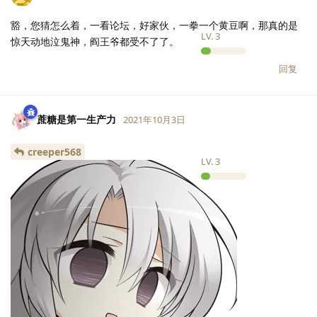
豁，您猜怎么着，一看论坛，好家伙，一拳一个黄豆啊，那真的是
LV.
3
惊天动地泣鬼神，阎王爷都受不了了。
回复
蔗糖是第一生产力
2021年10月3日
creeper568
LV.
3