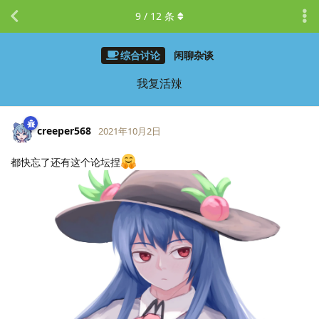
9
/
12
条
综合讨论
闲聊杂谈
我复活辣
creeper568
2021年10月2日
都快忘了还有这个论坛捏
LV.
12