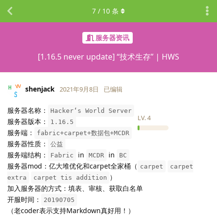
7
/
10
条
服务器资讯
[1.16.5 never update] “技术生存” | HWS
shenjack
2021年9月8日
已编辑
服务器名称：
Hacker‘s World Server
LV.
4
服务器版本：
1.16.5
服务端：
fabric+carpet+数据包+MCDR
服务器性质：
公益
服务端结构：
in
in
Fabric
MCDR
BC
服务器mod：亿大堆优化和carpet全家桶（
carpet
carpet
）
extra
carpet tis addition
加入服务器的方式：填表、审核、获取白名单
开服时间：
20190705
（老coder表示支持Markdown真好用！）