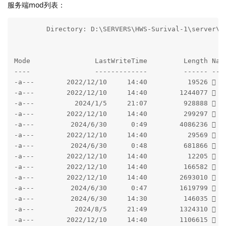
服务端mod列表：
        Directory: D:\SERVERS\HWS-Surival-1\server\mo
Mode                LastWriteTime         Length Name
----                -------------         ------ ----
-a---        2022/12/10     14:40          19526 
-a---        2022/12/10     14:40        1244077  
-a---          2024/1/5     21:07         928888   a
-a---        2022/12/10     14:40         299297   B
-a---         2024/6/30      0:49        4086236   B
-a---        2022/12/10     14:40          29569   c
-a---         2024/6/30      0:48         681866   C
-a---        2022/12/10     14:40          12205   c
-a---        2022/12/10     14:40         166582   c
-a---        2022/12/10     14:40        2693010   c
-a---         2024/6/30      0:47        1619799   c
-a---         2024/6/30     14:30         146035   C
-a---          2024/8/5     21:49        1324310   C
-a---        2022/12/10     14:40        1106615   c