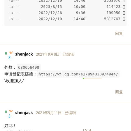
-a---        2022/12/10     14:40        2553976   s
-a---         2023/8/15     10:00         114423   s
-a---        2022/12/26      9:36         199950   s
-a---        2022/12/10     14:40        5312767   
回复
shenjack
2021年9月8日
已编辑
外群：
630656498
LV.
4
申请登记表链接：
https://wj.qq.com/s2/8943309/49e4/
\欢迎加入/
回复
shenjack
2021年9月11日
已编辑
好耶！
LV.
4