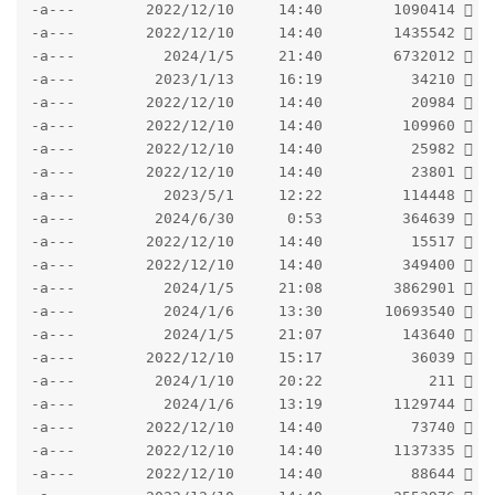
-a---        2022/12/10     14:40        1090414   f
-a---        2022/12/10     14:40        1435542   f
-a---          2024/1/5     21:40        6732012   f
-a---         2023/1/13     16:19          34210   f
-a---        2022/12/10     14:40          20984   f
-a---        2022/12/10     14:40         109960   f
-a---        2022/12/10     14:40          25982   f
-a---        2022/12/10     14:40          23801   f
-a---          2023/5/1     12:22         114448   g
-a---         2024/6/30      0:53         364639   i
-a---        2022/12/10     14:40          15517   l
-a---        2022/12/10     14:40         349400   l
-a---          2024/1/5     21:08        3862901   m
-a---          2024/1/6     13:30       10693540   M
-a---          2024/1/5     21:07         143640   m
-a---        2022/12/10     15:17          36039   m
-a---         2024/1/10     20:22            211   m
-a---          2024/1/6     13:19        1129744   P
-a---        2022/12/10     14:40          73740   r
-a---        2022/12/10     14:40        1137335   R
-a---        2022/12/10     14:40          88644   s