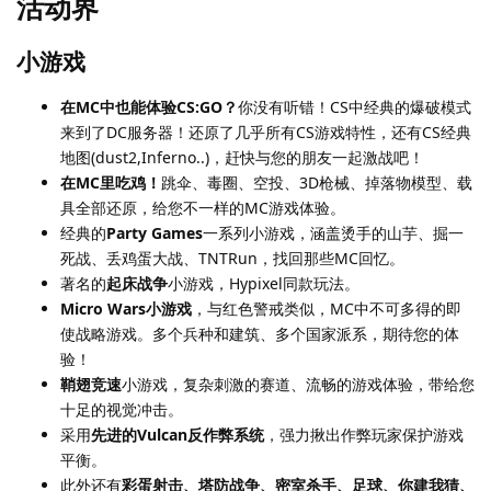
活动界
小游戏
在MC中也能体验CS:GO？
你没有听错！CS中经典的爆破模式
来到了DC服务器！还原了几乎所有CS游戏特性，还有CS经典
地图(dust2,Inferno..)，赶快与您的朋友一起激战吧！
在MC里吃鸡！
跳伞、毒圈、空投、3D枪械、掉落物模型、载
具全部还原，给您不一样的MC游戏体验。
经典的
Party Games
一系列小游戏，涵盖烫手的山芋、掘一
死战、丢鸡蛋大战、TNTRun，找回那些MC回忆。
著名的
起床战争
小游戏，Hypixel同款玩法。
Micro Wars小游戏
，与红色警戒类似，MC中不可多得的即
使战略游戏。多个兵种和建筑、多个国家派系，期待您的体
验！
鞘翅竞速
小游戏，复杂刺激的赛道、流畅的游戏体验，带给您
十足的视觉冲击。
采用
先进的Vulcan反作弊系统
，强力揪出作弊玩家保护游戏
平衡。
此外还有
彩蛋射击、塔防战争、密室杀手、足球、你建我猜、