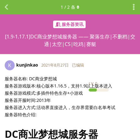
1
/
2
条
服务器资讯
[1.9-1.17.1]DC商业梦想城服务器 —— 聚落生存|不删档|交
通|太空|CS|吃鸡|赛艇
kunjinkao
K
2021年8月27日
已编辑
服务器名称: DC商业梦想城
LV.
0
服务器游戏版本:核心版本1.16.5，支持1.9以上版本进入
服务器游戏模式:多插件特色生存+小游戏
服务器开服时间:2013年
服务器进入方式:活动界直接进入，生存界需要白名单考试
服务器特色介绍:
DC商业梦想城服务器