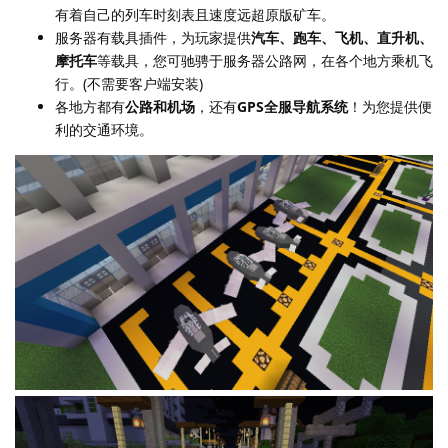
有着自己的列车时刻表且速度远超原版矿车。
服务器有载具插件，为玩家提供
汽车、跑车、飞机、直升机、
摩托车
等载具，您可驰骋于服务器公路网，在各个地方乘机飞
行。(不需要客户端安装)
各地方都有
公路和机场
，还有
GPS全服导航系统
！为您提供便
利的交通环境。