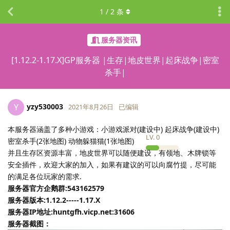
1
/
2
条
服务器资讯
[1.12.2-1.17.X]GP服务器 |生存|地皮世界|起床战争|密室
杀手|
yzy530003
Y
2021年8月26日
已编辑
本服务器涵盖了多种小游戏：小游戏派对(建设中) 起床战争(建设中)
LV.
0
密室杀手(2张地图) 动物躲猫猫(1张地图)
并且生存区资源丰富，地皮世界可以随便建设，有领地、木牌锁等
安全插件，欢迎大家的加入，如果有建议的可以向腐竹提，尽可能
的满足各位玩家的需求.
服务器官方企鹅群:543162579
服务器版本:1.12.2-----1.17.X
服务器IP地址:huntgfh.vicp.net:31606
服务器截图：