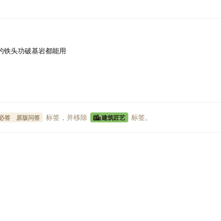
n的铁头功破基岩都能用
标签
，并移除
标签
。
必答
原版问答
建筑匠艺