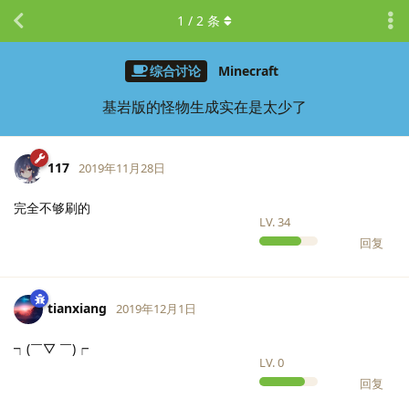
1
/
2
条
综合讨论
Minecraft
基岩版的怪物生成实在是太少了
117
2019年11月28日
完全不够刷的
LV.
34
回复
tianxiang
2019年12月1日
┑(￣▽ ￣)┍
LV.
0
回复