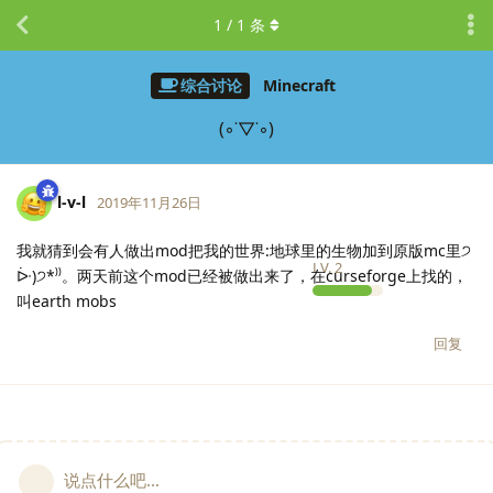
1
/
1
条
综合讨论
Minecraft
(◦˙▽˙◦)
l-v-l
2019年11月26日
我就猜到会有人做出mod把我的世界:地球里的生物加到原版mc里੭
LV.
2
ᐕ)੭*⁾⁾。两天前这个mod已经被做出来了，在curseforge上找的，
叫earth mobs
回复
说点什么吧...