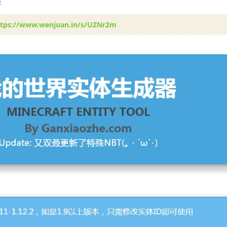
签
ttps://www.wenjuan.in/s/UZNr2m