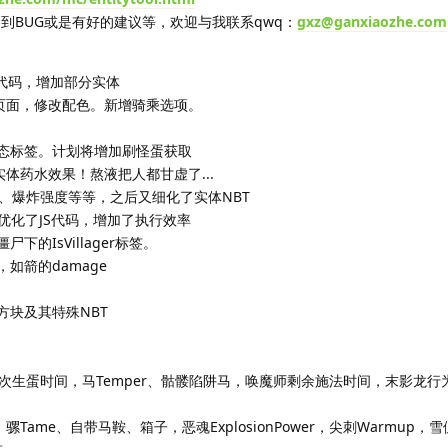
逮到BUG或是有好的建议等，欢迎与我联系qwq：
gxz@ganxiaozhe.com
化JS代码，增加部分实体
，美化页面，修改配色。新增骑乘选项。
燃烧状态标签。计划将增加刷怪蛋获取
新增实体药水效果！熬液把人都甘虚了...
、爆炸强度等等，之后又细化了实体NBT
UG，优化了JS代码，增加了执行效率
尸下的IsVillager标签。
如箭的damage
落的方块及其特殊NBT
次生蛋时间，马Temper、骷髅陷阱马，唤魔师剩余施法时间，末影龙行
Tame、自带马鞍、箱子，恶魂ExplosionPower，尖刺Warmup，雪傀