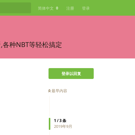
简体中文
注册
登录
,各种NBT等轻松搞定
登录以回复
最早内容
1
/
3
条
2019年9月