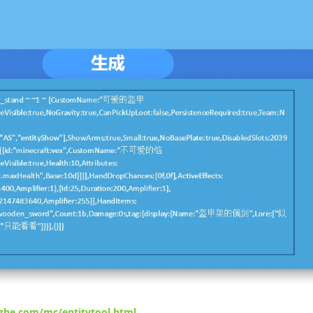
zhe.com/mc/entitytool.html