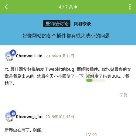
4
/
7
条
综合讨论
闲聊杂谈
好像网站的各个插件都有或大或小的问题...
Chenwe_i_lin
2019年10月13日
rt, 最佳回复好像触发了webkit的bug, 而经验插件...你坛贴最多的文
LV.
90
章是我刷出来的, 然后今天小小回复了一下, 就触发了结算BUG... 我
枯了.
回复
Chenwe_i_lin
2019年10月13日
新爬虫在写了, 别催.
LV.
90