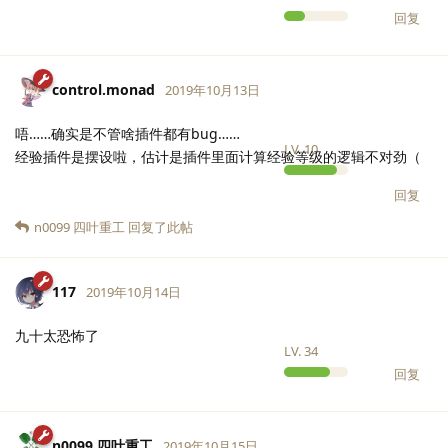
回复
control.monad
2019年10月13日
唔……确实是不管啥插件都有bug……
LV.
10
经验插件是摆设啦，估计是插件里面计算经验等级的逻辑不对劲（
回复
n0099 四叶重工
回复了此帖
117
2019年10月14日
九十太恐怖了
LV.
34
回复
n0099 四叶重工
2019年10月15日