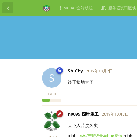
MCBAR全站版规
服务器资讯版块
Sh_Cby
2019年10月7日
S
终于换地方了
LV.
0
n0099 四叶重工
2019年10月7日
天下人苦度久矣
[right]
本站更新记录与bug反馈
[/right]
LV.
49