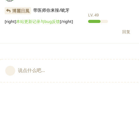
带医师你来辣/呲牙
博麗日風
LV.
49
[right]
本站更新记录与bug反馈
[/right]
回复
说点什么吧...