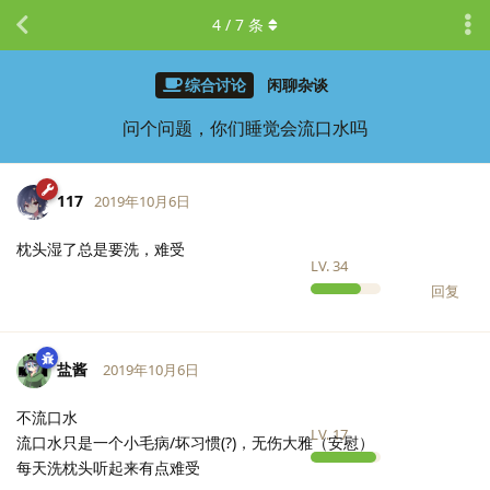
4
/
7
条
综合讨论
闲聊杂谈
问个问题，你们睡觉会流口水吗
117
2019年10月6日
枕头湿了总是要洗，难受
LV.
34
回复
盐酱
2019年10月6日
不流口水
LV.
17
流口水只是一个小毛病/坏习惯(?)，无伤大雅（安慰）
每天洗枕头听起来有点难受