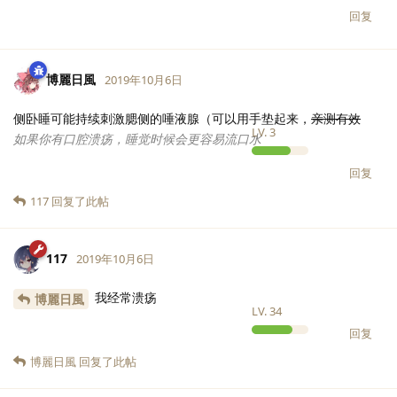
回复
博麗日風
2019年10月6日
侧卧睡可能持续刺激腮侧的唾液腺（可以用手垫起来，
亲测有效
LV.
3
如果你有口腔溃疡，睡觉时候会更容易流口水
回复
117
回复了此帖
117
2019年10月6日
我经常溃疡
博麗日風
LV.
34
回复
博麗日風
回复了此帖